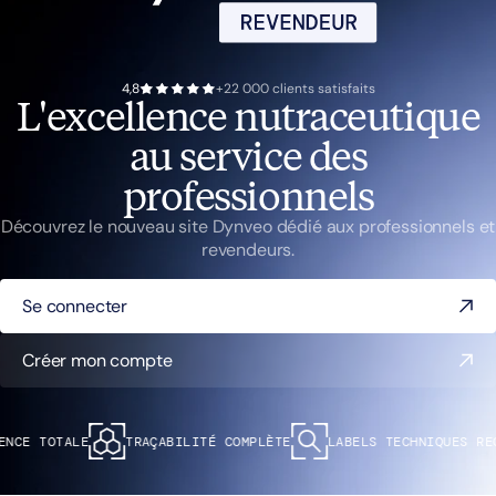
4,8
+22 000 clients satisfaits
L'excellence nutraceutique
au service des
professionnels
Découvrez le nouveau site Dynveo dédié aux professionnels et
revendeurs.
Se connecter
Créer mon compte
NCE TOTALE
TRAÇABILITÉ COMPLÈTE
LABELS TECHNIQUES REC